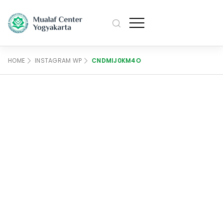
M
Profile
HOME
INSTAGRAM WP
CNDMIJ0KM4O
Pengurus
Artikel
M
Sejarah
Agenda
Data Mualaf
Kajian
Kontak Kami
M
Bahasa
English
日本語