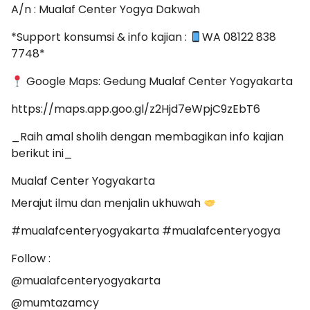
A/n : Mualaf Center Yogya Dakwah
*Support konsumsi & info kajian :
WA 08122 838
7748*
Google Maps: Gedung Mualaf Center Yogyakarta
https://maps.app.goo.gl/z2Hjd7eWpjC9zEbT6
_Raih amal sholih dengan membagikan info kajian
berikut ini_
Mualaf Center Yogyakarta
Merajut ilmu dan menjalin ukhuwah
#mualafcenteryogyakarta #mualafcenteryogya
Follow :
@mualafcenteryogyakarta
@mumtazamcy