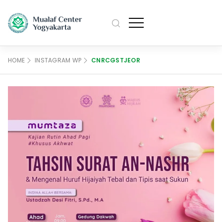
M
Profile
HOME
INSTAGRAM WP
CNRCGSTJEOR
Pengurus
Artikel
M
Sejarah
Agenda
Data Mualaf
Kajian
Kontak Kami
M
Bahasa
English
日本語