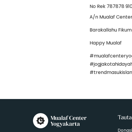
No Rek 787878 91
A/n Mualaf Cente
Barakallahu Fikum
Happy Mualaf
#mualafcenteryo
#jogjakotahidaya
#trendmasukisla
Taut
Donas