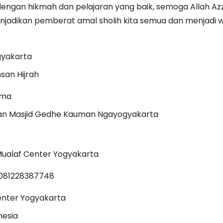
engan hikmah dan pelajaran yang baik, semoga Allah Azz
jadikan pemberat amal sholih kita semua dan menjadi w
gyakarta
san Hijrah
ama
an Masjid Gedhe Kauman Ngayogyakarta
alaf Center Yogyakarta
 081228387748
enter Yogyakarta
nesia