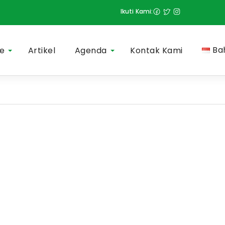
Ikuti Kami:
Ba
le
Artikel
Agenda
Kontak Kami
More
More