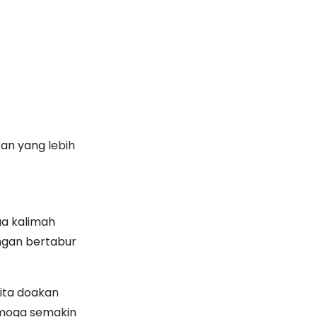
tan yang lebih
a kalimah
engan bertabur
kita doakan
emoga semakin