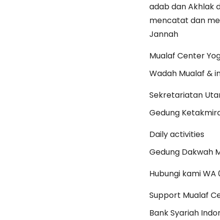
adab dan Akhlak d
mencatat dan men
Jannah
Mualaf Center Yo
Wadah Mualaf & in
Sekretariatan Ut
Gedung Ketakmir
Daily activities
Gedung Dakwah Mu
Hubungi kami WA
Support Mualaf C
Bank Syariah Indo