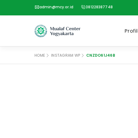
admin@mcy.or.id
081228387748
Profi
HOME
INSTAGRAM WP
CNZDO61J46B