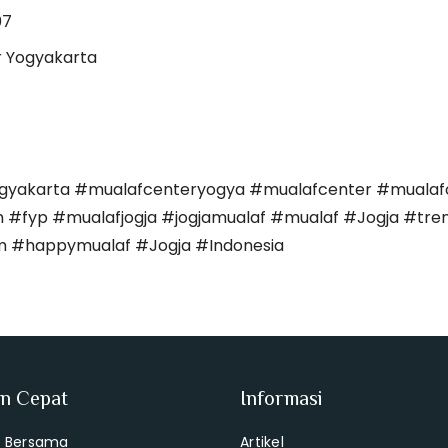
07
r Yogyakarta
gyakarta #mualafcenteryogya #mualafcenter #mualafc
h #fyp #mualafjogja #jogjamualaf #mualaf #Jogja #tre
m #happymualaf #Jogja #Indonesia
an Cepat
Informasi
i Bersama
Artikel