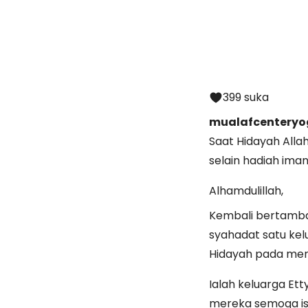
399 suka
mualafcenteryo
Saat Hidayah Alla
selain hadiah ima
Alhamdulillah,
Kembali bertamba
syahadat satu kel
Hidayah pada me
Ialah keluarga Ett
mereka semoga is