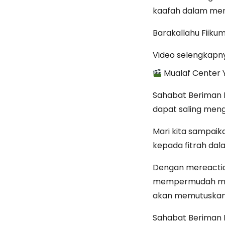
kaafah dalam menj
Barakallahu Fiiku
Video selengkapn
Mualaf Center 
Sahabat Beriman M
dapat saling meng
Mari kita sampai
kepada fitrah dal
Dengan mereactio
mempermudah mere
akan memutuskan
Sahabat Beriman M