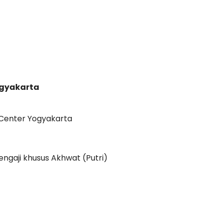
gyakarta
f Center Yogyakarta
engaji khusus Akhwat (Putri)