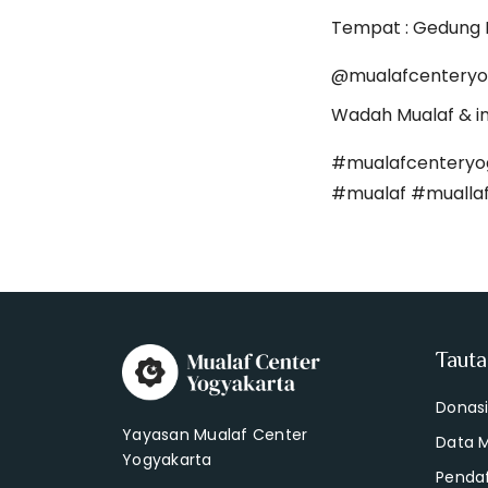
Tempat : Gedung 
@mualafcenteryo
Wadah Mualaf & in
#mualafcenteryo
#mualaf #muallaf
Taut
Donas
Yayasan Mualaf Center
Data 
Yogyakarta
Penda