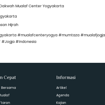
Dakwah Mualaf Center Yogyakarta
gyakarta
san Hijrah
gyakarta #mualafcenteryogya #mumtaza #mualafjogja 
 #Jogja #Indonesia
an Cepat
Informasi
i Bersama
Artikel
Mualaf
Agenda
ftaran
Kajian