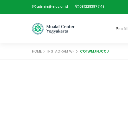
admin@mcy.or.id
081228387748
Profi
HOME
INSTAGRAM WP
CO1WMJNJCCJ