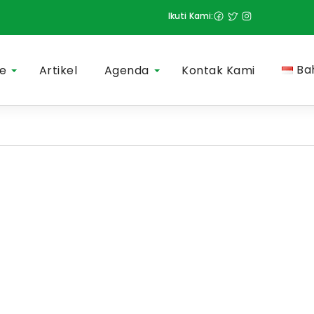
Ikuti Kami:
Ba
le
Artikel
Agenda
Kontak Kami
More
More