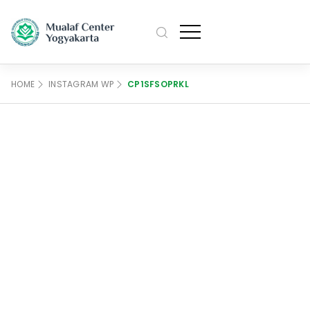
M
Profile
HOME
INSTAGRAM WP
CP1SFSOPRKL
Pengurus
Artikel
M
Sejarah
Agenda
Data Mualaf
Kajian
Kontak Kami
M
Bahasa
English
日本語