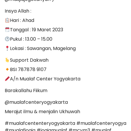
Insya Allah :
Hari : Ahad
Tanggal : 19 Maret 2023
Pukul : 13.00 – 15.00
Lokasi : Sawangan, Magelang
Support Dakwah
BSI 787878 9107
A/n Mualaf Center Yogyakarta
Barakallahu Fiikum
@mualafcenteryogyakarta
Merajut ilmu & menjalin Ukhuwah
#mualafcententeryogyakarta #mualafcenteryogya
#mualafjogja #jogjamualaf #mcym3 #mualaf