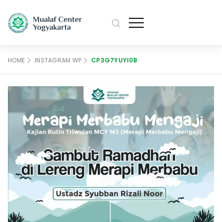
M
Profile
HOME
INSTAGRAM WP
CP3G7YUYI0B
Pengurus
Artikel
M
Sejarah
Agenda
Data Mualaf
Kajian
Kontak Kami
M
Bahasa
English
日本語