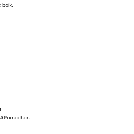
 baik,
a
ja #Ramadhan