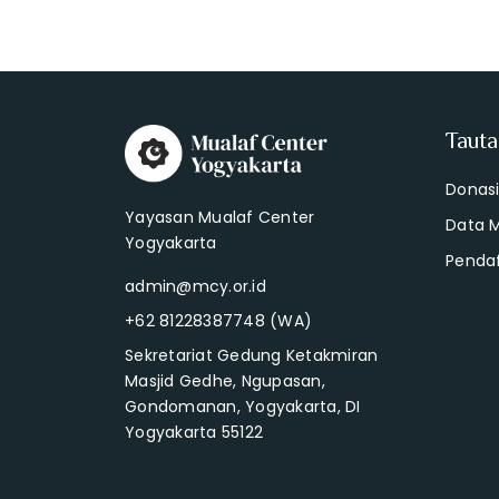
Taut
Donas
Yayasan Mualaf Center
Data 
Yogyakarta
Penda
admin@mcy.or.id
+62 81228387748 (WA)
Sekretariat Gedung Ketakmiran
Masjid Gedhe, Ngupasan,
Gondomanan, Yogyakarta, DI
Yogyakarta 55122