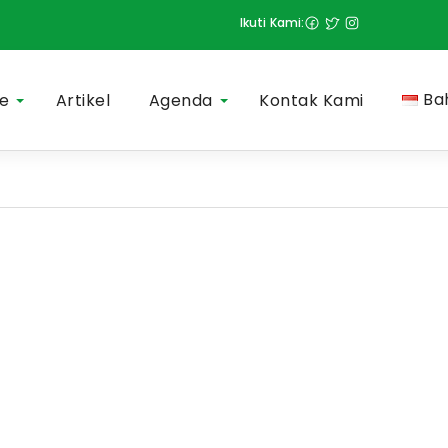
Ikuti Kami:
Ba
le
Artikel
Agenda
Kontak Kami
More
More