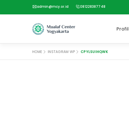
admin@mcy.or.id
081228387748
Profi
HOME
INSTAGRAM WP
CPYLSUIHQWK