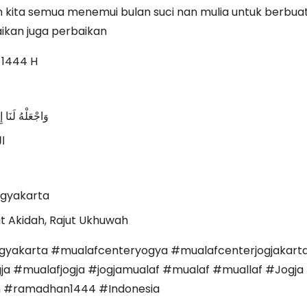
ita semua menemui bulan suci nan mulia untuk berbuat
kan juga perbaikan
1444 H
وَاجْعَلْهُ لَنَا 
ال
gyakarta
t Akidah, Rajut Ukhuwah
gyakarta #mualafcenteryogya #mualafcenterjogjakart
ja #mualafjogja #jogjamualaf #mualaf #muallaf #Jog
 #ramadhan1444 #Indonesia