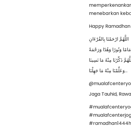
memperkenankan k
menebarkan kebai
Happy Ramadhan 
اللَّهُمَّ ارْحَمْنَا بِالقُرْءَانِ
إِمَامًا وَنُورًا وَهُدًا وَرَحْمَةً
لَّهُمَّ ذَكِّرْنَا مِنْهُ مَا نَسِينَا
وَعَلِّمْنَا مِنْهُ مَا جَهِلْنَا…
@mualafcenteryo
Jaga Tauhid, Rawa
#mualafcenteryo
#mualafcenterjog
#ramadhan1444h