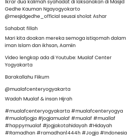
Ikrar dua kalimah syahadat di laksanakan di Masjid
Gedhe Kauman Ngayogyokarto
@mesjidgedhe_official seusai sholat Ashar
Sahabat fillah
Mari kita doakan mereka semoga istiqomah dalam
iman Islam dan ikhsan, Aamiin
Video lengkap ada di Youtube: Mualaf Center
Yogyakarta
Barakallahu Fiikum
@mualafcenteryogyakarta
Wadah Mualaf & insan Hijrah
#mualafcenteryogyakarta #mualafcenteryogya
#mualafjogja #jogjamualaf #mualaf #muallaf
#happymualaf #jogjakotahidayah #Hidayah
#Ramadhan #ramadhan1444h #Jogja #Indonesia