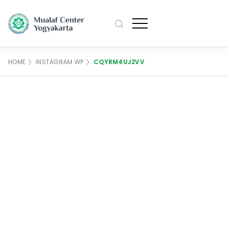
M
Profile
HOME
INSTAGRAM WP
CQYRM4UJ2VV
Pengurus
Artikel
M
Sejarah
Agenda
Data Mualaf
Kajian
Kontak Kami
M
Bahasa
English
日本語